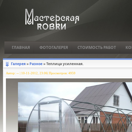
ГЛАВНАЯ
ФОТОГАЛЕРЕЯ
СТОИМОСТЬ РАБОТ
КО
Галерея
»
Разное
» Теплица усиленная.
Автор:
--
|
10-11-2012, 23:06| Просмотров: 4959