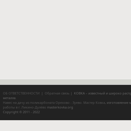
ОБ ОТВЕТСТВЕННОСТИ
|
Обратная связь
| КОВКА – известный и широко расп
металла.
Навес на дачу из поликарбоната Орехово - Зуево.
Мастер Ковка
, изготовление
работы в г. Ликино-Дулёво
masterkovka.org
Copyright © 2011 - 2022