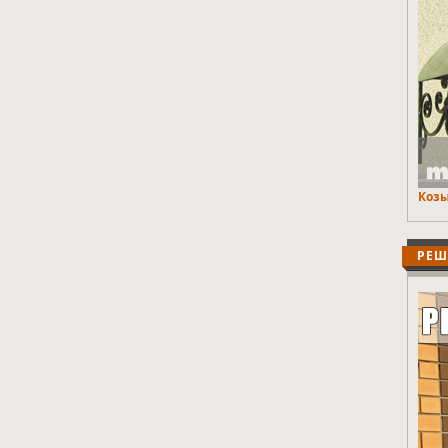
Козы
РЕШ