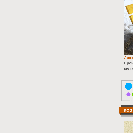
Лаво
Проч
мета
КОЗ