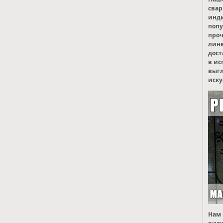
свар
инд
попу
проч
лине
дост
в ис
выгл
иску
Нам 