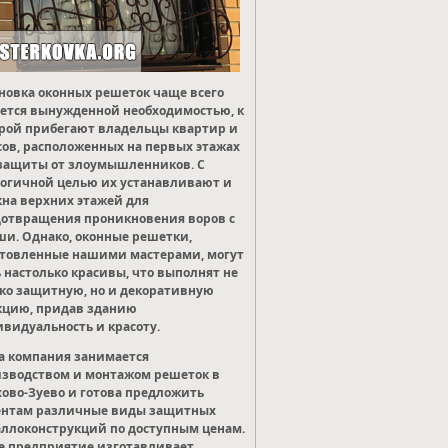
новка оконных решеток чаще всего
ется вынужденной необходимостью, к
рой прибегают владельцы квартир и
ов, расположенных на первых этажах
защиты от злоумышленников. С
огичной целью их устанавливают и
кна верхних этажей для
отвращения проникновения воров с
и. Однако, оконные решетки,
товленные нашими мастерами, могут
 настолько красивы, что выполнят не
ко защитную, но и декоративную
кцию, придав зданию
видуальность и красоту.
 компания занимается
зводством и монтажом решеток в
ово-Зуево и готова предложить
ентам различные виды защитных
ллоконструкций по доступным ценам.
 предприятие изготавливает