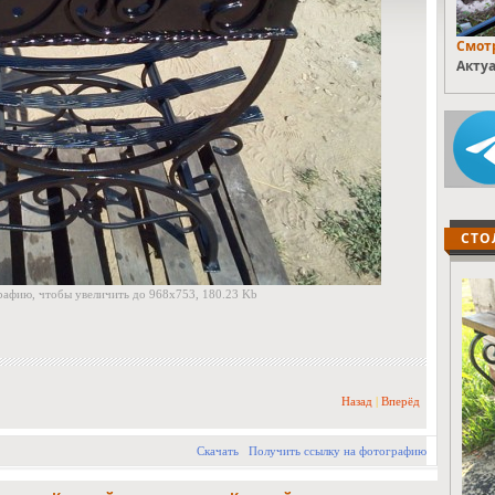
Смотр
Актуа
СТО
афию, чтобы увеличить до 968x753, 180.23 Kb
Назад
|
Вперёд
Скачать
Получить ссылку на фотографию