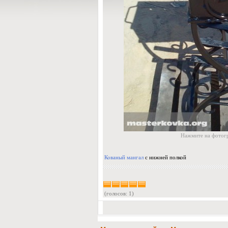
Нажмите на фотогр
Кованый мангал
с нижней полкой
(голосов: 1)