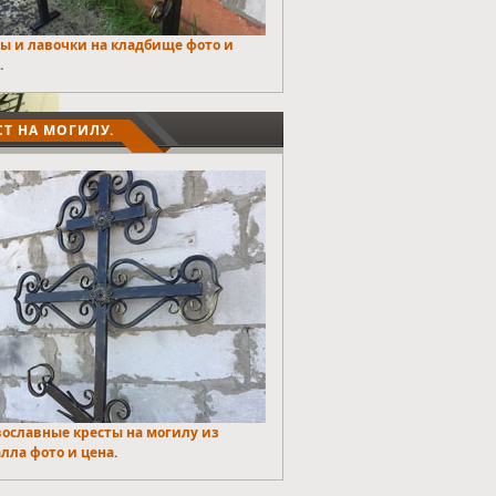
ы и лавочки на кладбище фото и
.
СТ НА МОГИЛУ.
ославные кресты на могилу из
лла фото и цена
.