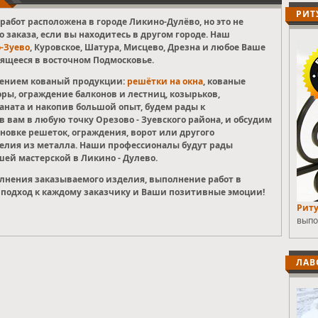
РИТ
работ расположена в городе Ликино-Дулёво, но это не
о заказа, если вы находитесь в другом городе. Наш
-Зуево
, Куровское, Шатура, Мисцево, Дрезна и любое Ваше
ящееся в восточном Подмосковье.
влением кованый продукции:
решётки на окна
, кованые
оры, ограждение балконов и лестниц, козырьков,
ната и накопив большой опыт, будем рады к
 вам в любую точку Орезово - Зуевского района, и обсудим
новке решеток, ограждения, ворот или другого
делия из металла. Наши профессионалы будут рады
шей мастерской в Ликино - Дулево.
олнения заказываемого изделия, выполнение работ в
подход к каждому заказчику и Ваши позитивные эмоции!
Риту
выпо
ЛАВ