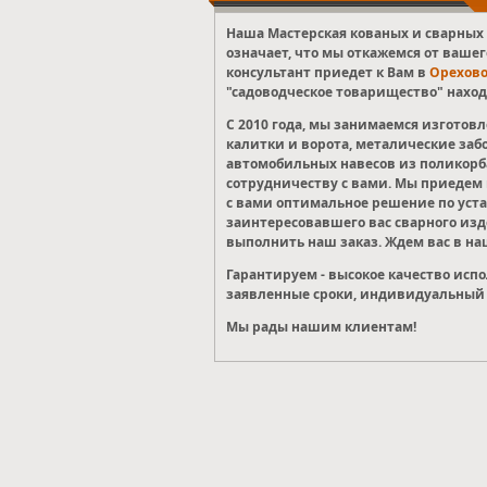
Наша Мастерская кованых и сварных 
означает, что мы откажемся от вашег
консультант приедет к Вам в
Орехово
"садоводческое товарищество" наход
С 2010 года, мы занимаемся изгото
калитки и ворота, металические заб
автомобильных навесов из поликорба
сотрудничеству с вами. Мы приедем в
с вами оптимальное решение по уста
заинтересовавшего вас сварного из
выполнить наш заказ. Ждем вас в на
Гарантируем - высокое качество исп
заявленные сроки, индивидуальный 
Мы рады нашим клиентам!