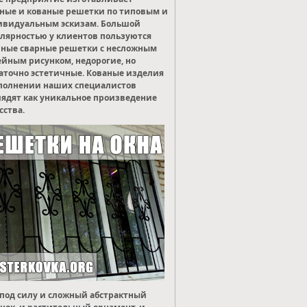
ные и кованые решетки по типовым и
ивидуальным эскизам. Большой
лярностью у клиентов пользуются
ные сварные решетки с несложным
йным рисунком, недорогие, но
аточно эстетичные. Кованые изделия
полнении наших специалистов
ядят как уникальное произведение
сства.
под силу и сложный абстрактный