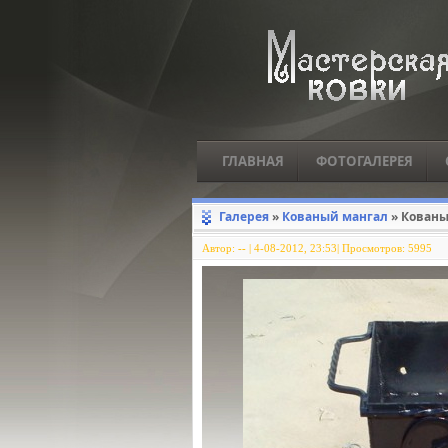
ГЛАВНАЯ
ФОТОГАЛЕРЕЯ
Галерея
»
Кованый мангал
» Кованы
Автор:
--
|
4-08-2012, 23:53| Просмотров: 5995