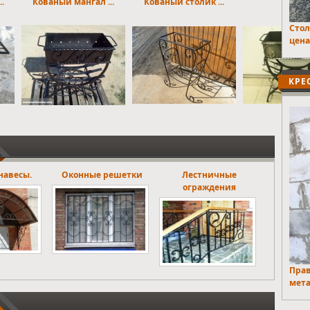
.
Кованый мангал ...
Кованый столик ...
005
Стол
цена
КРЕ
 решетки
Лестничные
Ритуальные ограды
ограждения
Прав
мета