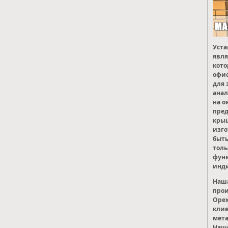
Уста
явля
кото
офис
для 
анал
на о
пред
крыш
изго
быть
толь
фун
инди
Наша
прои
Орех
кли
мета
Наше