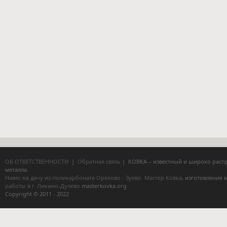
ОБ ОТВЕТСТВЕННОСТИ
|
Обратная связь
| КОВКА – известный и широко расп
металла.
Навес на дачу из поликарбоната Орехово - Зуево.
Мастер Ковка
, изготовление
работы в г. Ликино-Дулёво
masterkovka.org
Copyright © 2011 - 2022