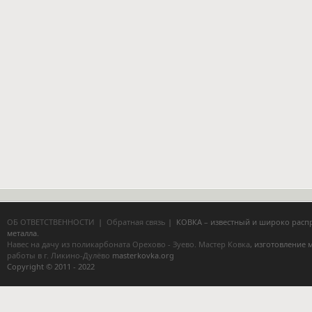
ОБ ОТВЕТСТВЕННОСТИ
|
Обратная связь
| КОВКА – известный и широко расп
металла.
Навес на дачу из поликарбоната Орехово - Зуево.
Мастер Ковка
, изготовление
работы в г. Ликино-Дулёво
masterkovka.org
Copyright © 2011 - 2022