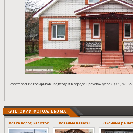
Изготовление козырьков над входом в городе Орехово-Зуево 8 (909) 978 55 
КАТЕГОРИИ ФОТОАЛЬБОМА
ток
Кованые навесы.
Оконные решетки
Лестничны
ограждени