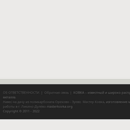
ОБ ОТВЕТСТВЕННОСТИ
|
Обратная связь
| КОВКА – известный и широко расп
металла.
Навес на дачу из поликарбоната Орехово - Зуево.
Мастер Ковка
, изготовление
работы в г. Ликино-Дулёво
masterkovka.org
Copyright © 2011 - 2022