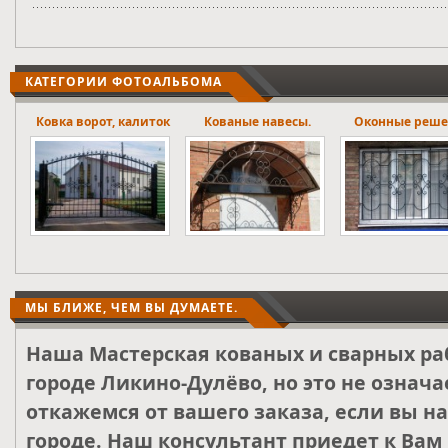
КАТЕГОРИИ ФОТОАЛЬБОМА
ток
Кованые навесы.
Оконные решетки
Лестничны
ограждени
МЫ БЛИЖЕ, ЧЕМ ВЫ ДУМАЕТЕ.
Наша Мастерская кованых и сварных ра
городе Ликино-Дулёво, но это не означа
откажемся от вашего заказа, если вы н
городе. Наш консультант приедет к Вам