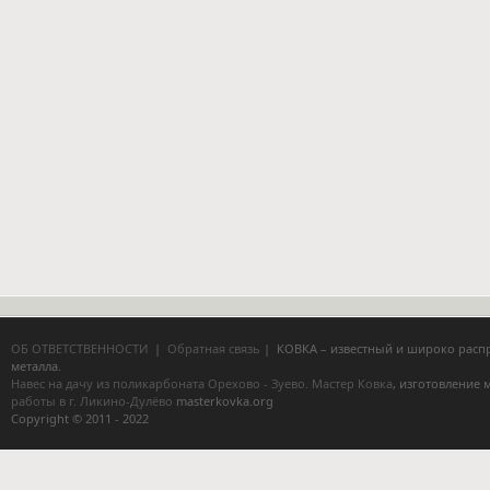
ОБ ОТВЕТСТВЕННОСТИ
|
Обратная связь
| КОВКА – известный и широко расп
металла.
Навес на дачу из поликарбоната Орехово - Зуево.
Мастер Ковка
, изготовление
работы в г. Ликино-Дулёво
masterkovka.org
Copyright © 2011 - 2022