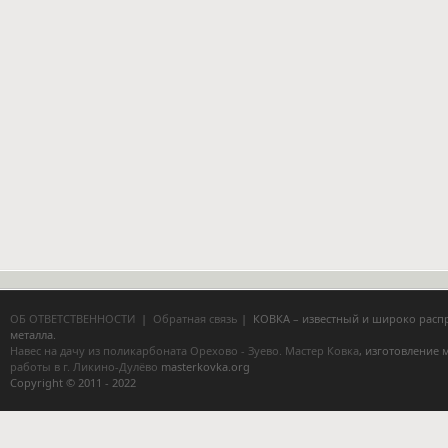
ОБ ОТВЕТСТВЕННОСТИ
|
Обратная связь
| КОВКА – известный и широко расп
металла.
Навес на дачу из поликарбоната Орехово - Зуево.
Мастер Ковка
, изготовление
работы в г. Ликино-Дулёво
masterkovka.org
Copyright © 2011 - 2022