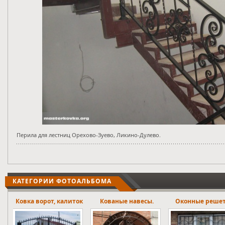
Перила для лестниц Орехово-Зуево, Ликино-Дулево.
КАТЕГОРИИ ФОТОАЛЬБОМА
ток
Кованые навесы.
Оконные решетки
Лестничны
ограждени