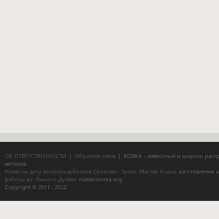
ОБ ОТВЕТСТВЕННОСТИ
|
Обратная связь
| КОВКА – известный и широко расп
металла.
Навес на дачу из поликарбоната Орехово - Зуево.
Мастер Ковка
, изготовление
работы в г. Ликино-Дулёво
masterkovka.org
Copyright © 2011 - 2022