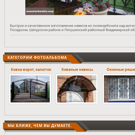
Быстрое и качественное изготовление навесов из поликарбоната над моги
Посадском, Шатурском районе и Петушинский районный Владимирской об
КАТЕГОРИИ ФОТОАЛЬБОМА
ток
Кованые навесы.
Оконные решетки
Лестничны
ограждени
МЫ БЛИЖЕ, ЧЕМ ВЫ ДУМАЕТЕ.