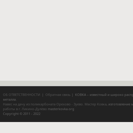
ОБ ОТВЕТСТВЕННОСТИ
|
Обратная связь
| КОВКА – известный и широко расп
металла.
Навес на дачу из поликарбоната Орехово - Зуево.
Мастер Ковка
, изготовление
работы в г. Ликино-Дулёво
masterkovka.org
Copyright © 2011 - 2022