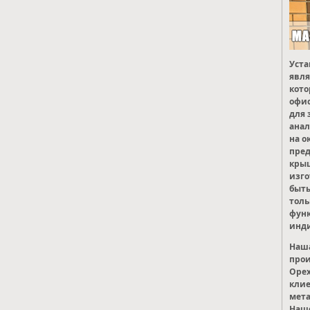
Уста
явля
кото
офис
для 
анал
на о
пред
крыш
изго
быть
толь
фун
инди
Наша
прои
Орех
кли
мета
Наше