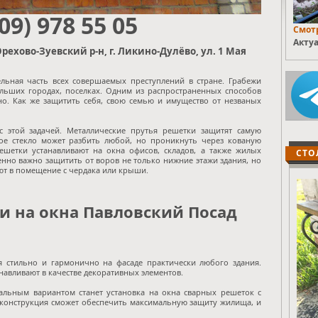
909) 978 55 05
Смотр
Актуа
рехово-Зуевский р-н, г. Ликино-Дулёво, ул. 1 Мая
льная часть всех совершаемых преступлений в стране. Грабежи
больших городах, поселках. Одним из распространенных способов
но. Как же защитить себя, свою семью и имущество от незваных
с этой задачей. Металлические прутья решетки защитят самую
ое стекло может разбить любой, но проникнуть через кованую
шетки устанавливают на окна офисов, складов, а также жилых
СТО
нно важно защитить от воров не только нижние этажи здания, но
ют в помещение с чердака или крыши.
и на окна Павловский Посад
я стильно и гармонично на фасаде практически любого здания.
анавливают в качестве декоративных элементов.
альным вариантом станет установка на окна сварных решеток с
я конструкция сможет обеспечить максимальную защиту жилища, и