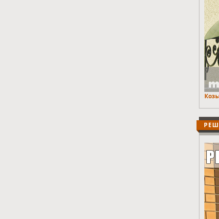
Козы
РЕШ