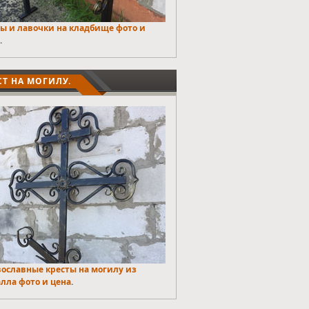
ы и лавочки на кладбище фото и
.
СТ НА МОГИЛУ.
ославные кресты на могилу из
лла фото и цена
.