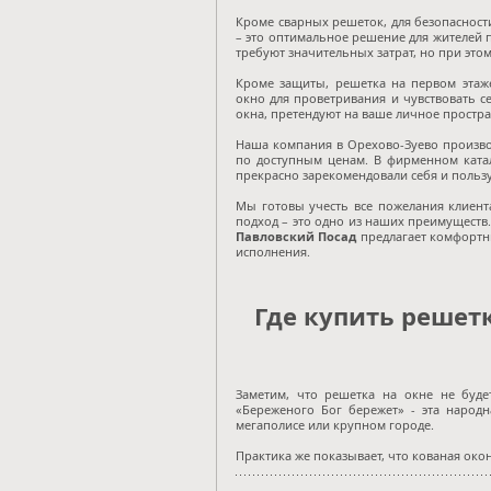
Кроме сварных решеток, для безопаснос
– это оптимальное решение для жителей 
требуют значительных затрат, но при это
Кроме защиты, решетка на первом этаж
окно для проветривания и чувствовать 
окна, претендуют на ваше личное простра
Наша компания в Орехово-Зуево произв
по доступным ценам. В фирменном ката
прекрасно зарекомендовали себя и поль
Мы готовы учесть все пожелания клиент
подход – это одно из наших преимуществ
Павловский Посад
предлагает комфортны
исполнения.
Где купить решет
Заметим, что решетка на окне не буде
«Береженого Бог бережет» - эта народ
мегаполисе или крупном городе.
Практика же показывает, что кованая око