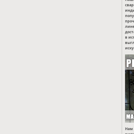
свар
инд
попу
проч
лине
дост
в ис
выгл
иску
Нам 