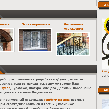
РИТ
е решетки
Лестничные
Ритуальные ограды
ограждения
Риту
выпо
работ расположена в городе Ликино-Дулёво, но это не
о заказа, если вы находитесь в другом городе. Наш
-Зуево
, Куровское, Шатура, Мисцево, Дрезна и любое Ваше
ЛАВ
ящееся в восточном Подмосковье.
влением кованый продукции:
решётки на окна
, кованые
оры, ограждение балконов и лестниц, козырьков,
ната и накопив большой опыт, будем рады к