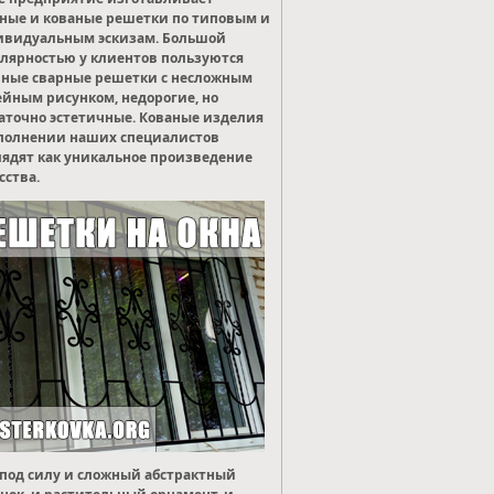
ные и кованые решетки по типовым и
ивидуальным эскизам. Большой
лярностью у клиентов пользуются
ные сварные решетки с несложным
йным рисунком, недорогие, но
аточно эстетичные. Кованые изделия
полнении наших специалистов
ядят как уникальное произведение
сства.
под силу и сложный абстрактный