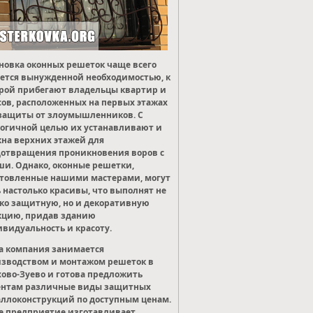
новка оконных решеток чаще всего
ется вынужденной необходимостью, к
рой прибегают владельцы квартир и
ов, расположенных на первых этажах
защиты от злоумышленников. С
огичной целью их устанавливают и
кна верхних этажей для
отвращения проникновения воров с
и. Однако, оконные решетки,
товленные нашими мастерами, могут
 настолько красивы, что выполнят не
ко защитную, но и декоративную
кцию, придав зданию
видуальность и красоту.
 компания занимается
зводством и монтажом решеток в
ово-Зуево и готова предложить
ентам различные виды защитных
ллоконструкций по доступным ценам.
 предприятие изготавливает