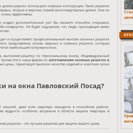
ти домов широко используют кованые конструкции. Такие решетки
первых, вторых и верхних этажей многоквартирных домов. Они не
Стол
м очень эффективны.
цена
е создаст дополнительный уют. Вы сможете спокойно открывать
себя комфортно. Не будет ощущения, что люди, проходящие мимо
нство.
КРЕ
одит и осуществляет профессиональный монтаж оконных решеток
логе представлены эскизы сварных и кованых решеток, которые
зуются наибольшей популярностью.
а, выполнив решетку по персональному эскизу. Индивидуальный
. Кроме этого наша фирма по
изготовлению оконных решеток в
е цены, гарантирует высокое качество изделий и короткие сроки
ки на окна Павловский Посад?
т лишней, даже если квартира находится в спокойном районе.
ная мудрость особенно актуальна в области защиты квартиры в
Прав
мета
нная решетка – это лучшее решение для защиты вашего дома.