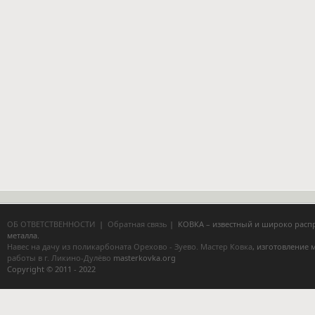
ОБ ОТВЕТСТВЕННОСТИ
|
Обратная связь
| КОВКА – известный и широко расп
металла.
Навес на дачу из поликарбоната Орехово - Зуево.
Мастер Ковка
, изготовление
работы в г. Ликино-Дулёво
masterkovka.org
Copyright © 2011 - 2022