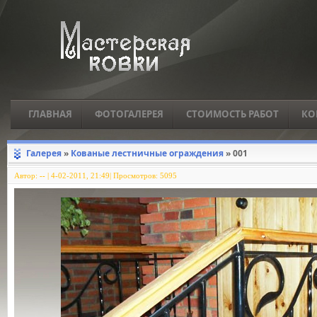
ГЛАВНАЯ
ФОТОГАЛЕРЕЯ
СТОИМОСТЬ РАБОТ
КО
Галерея
»
Кованые лестничные ограждения
» 001
Автор:
--
|
4-02-2011, 21:49| Просмотров: 5095