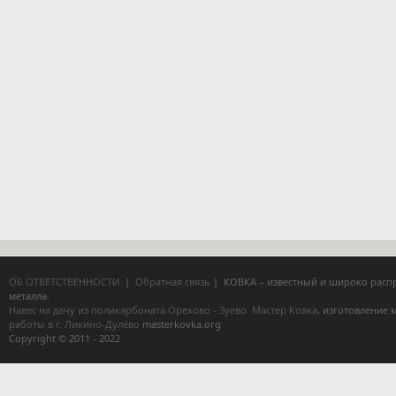
ОБ ОТВЕТСТВЕННОСТИ
|
Обратная связь
| КОВКА – известный и широко расп
металла.
Навес на дачу из поликарбоната Орехово - Зуево.
Мастер Ковка
, изготовление
работы в г. Ликино-Дулёво
masterkovka.org
Copyright © 2011 - 2022