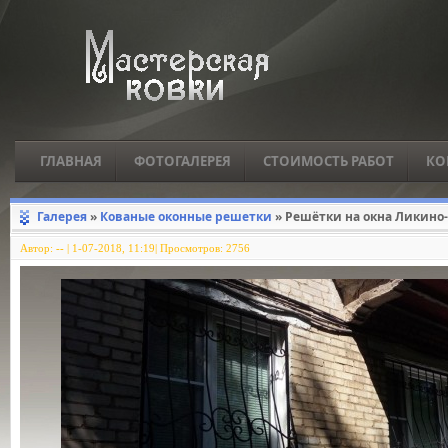
ГЛАВНАЯ
ФОТОГАЛЕРЕЯ
СТОИМОСТЬ РАБОТ
КО
Галерея
»
Кованые оконные решетки
» Решётки на окна Ликино-
Автор:
--
|
1-07-2018, 11:19| Просмотров: 2756