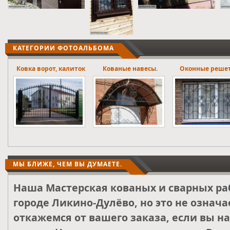
КАТЕГОРИИ ФОТОАЛЬБОМА
ток
Кованые навесы.
Оконные решетки
Лестничны
ограждени
МЫ БЛИЖЕ, ЧЕМ ВЫ ДУМАЕТЕ.
Наша Мастерская кованых и сварных ра
городе Ликино-Дулёво, но это не означа
откажемся от вашего заказа, если вы н