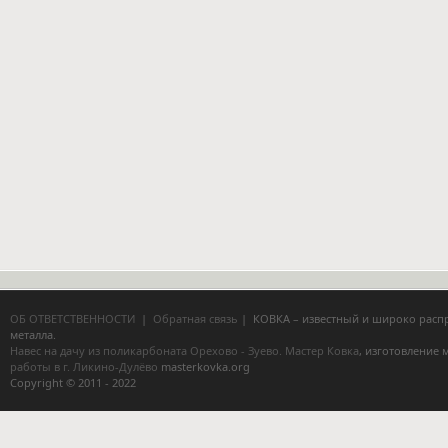
ОБ ОТВЕТСТВЕННОСТИ
|
Обратная связь
| КОВКА – известный и широко расп
металла.
Навес на дачу из поликарбоната Орехово - Зуево.
Мастер Ковка
, изготовление
работы в г. Ликино-Дулёво
masterkovka.org
Copyright © 2011 - 2022