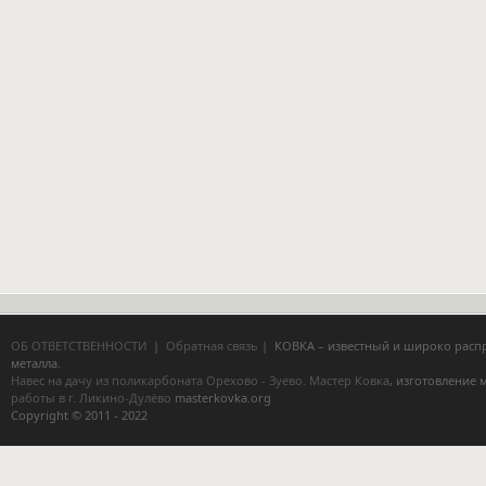
ОБ ОТВЕТСТВЕННОСТИ
|
Обратная связь
| КОВКА – известный и широко расп
металла.
Навес на дачу из поликарбоната Орехово - Зуево.
Мастер Ковка
, изготовление
работы в г. Ликино-Дулёво
masterkovka.org
Copyright © 2011 - 2022