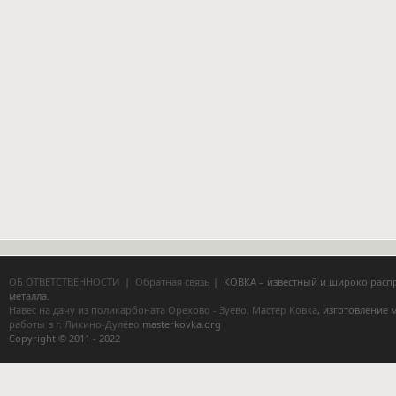
ОБ ОТВЕТСТВЕННОСТИ
|
Обратная связь
| КОВКА – известный и широко расп
металла.
Навес на дачу из поликарбоната Орехово - Зуево.
Мастер Ковка
, изготовление
работы в г. Ликино-Дулёво
masterkovka.org
Copyright © 2011 - 2022