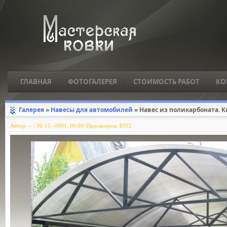
ГЛАВНАЯ
ФОТОГАЛЕРЕЯ
СТОИМОСТЬ РАБОТ
КО
Галерея
»
Навесы для автомобилей
» Навес из поликарбоната. 
Автор:
--
|
30-11--0001, 00:00| Просмотров: 8352