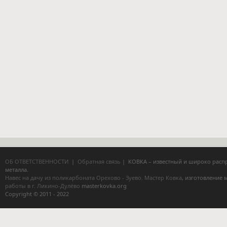
ОБ ОТВЕТСТВЕННОСТИ
|
Обратная связь
| КОВКА – известный и широко расп
металла.
Навес на дачу из поликарбоната Орехово - Зуево.
Мастер Ковка
, изготовление
работы в г. Ликино-Дулёво
masterkovka.org
Copyright © 2011 - 2022