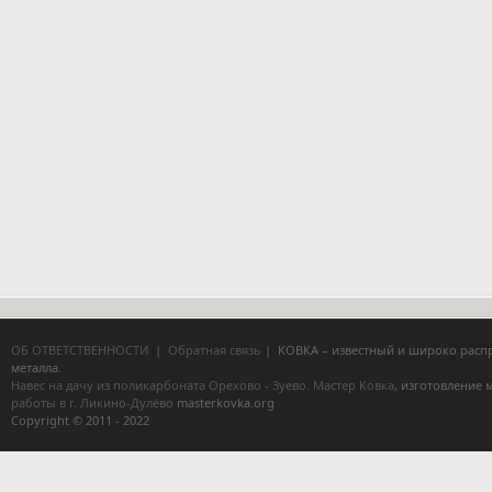
ОБ ОТВЕТСТВЕННОСТИ
|
Обратная связь
| КОВКА – известный и широко расп
металла.
Навес на дачу из поликарбоната Орехово - Зуево.
Мастер Ковка
, изготовление
работы в г. Ликино-Дулёво
masterkovka.org
Copyright © 2011 - 2022