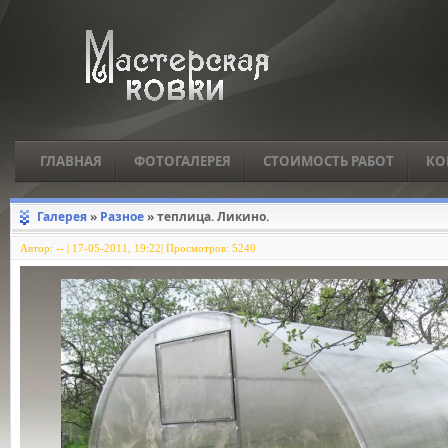
ГЛАВНАЯ
ФОТОГАЛЕРЕЯ
СТОИМОСТЬ РАБОТ
КО
Галерея
»
Разное
» теплица. Ликино.
Автор:
--
|
17-05-2011, 19:22| Просмотров: 5240