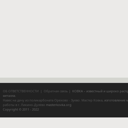
ОБ ОТВЕТСТВЕННОСТИ
|
Обратная связь
| КОВКА – известный и широко расп
металла.
Навес на дачу из поликарбоната Орехово - Зуево.
Мастер Ковка
, изготовление
работы в г. Ликино-Дулёво
masterkovka.org
Copyright © 2011 - 2022