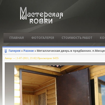
ГЛАВНАЯ
ФОТОГАЛЕРЕЯ
СТОИМОСТЬ РАБОТ
КО
Галерея
»
Разное
» Металлическая дверь в предбанник. п.Мисце
Автор:
--
|
1-07-2011, 21:02| Просмотров: 6435