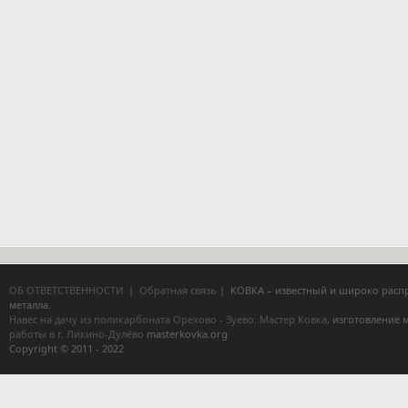
ОБ ОТВЕТСТВЕННОСТИ
|
Обратная связь
| КОВКА – известный и широко расп
металла.
Навес на дачу из поликарбоната Орехово - Зуево.
Мастер Ковка
, изготовление
работы в г. Ликино-Дулёво
masterkovka.org
Copyright © 2011 - 2022