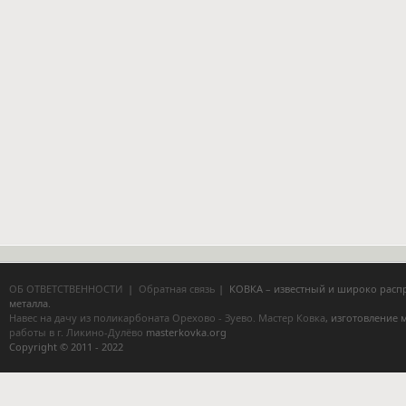
ОБ ОТВЕТСТВЕННОСТИ
|
Обратная связь
| КОВКА – известный и широко расп
металла.
Навес на дачу из поликарбоната Орехово - Зуево.
Мастер Ковка
, изготовление
работы в г. Ликино-Дулёво
masterkovka.org
Copyright © 2011 - 2022