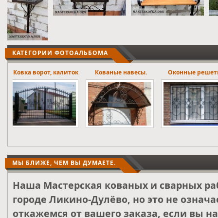
КАТЕГОРИИ ФОТОАЛЬБОМА
ток
Кованые навесы.
Оконные решетки
Лестничны
ограждени
МЫ БЛИЖЕ, ЧЕМ ВЫ ДУМАЕТЕ.
Наша Мастерская кованых и сварных ра
городе Ликино-Дулёво, но это не означа
откажемся от вашего заказа, если вы н