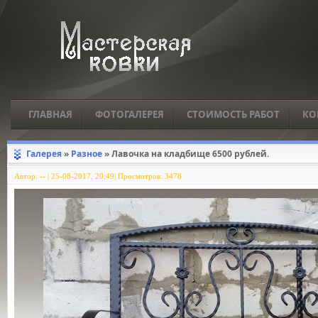
ГЛАВНАЯ
ФОТОГАЛЕРЕЯ
СТОИМОСТЬ РАБОТ
КО
Галерея
»
Разное
» Лавочка на кладбище 6500 рублей.
Автор:
--
|
25-08-2017, 20:49| Просмотров: 3478