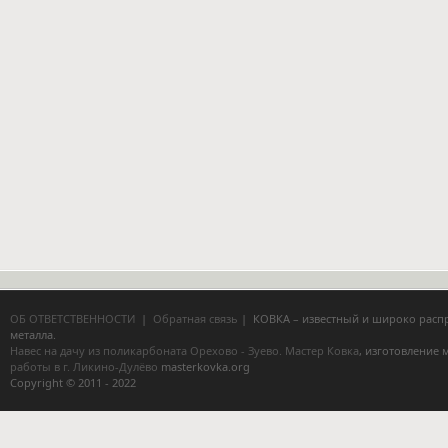
ОБ ОТВЕТСТВЕННОСТИ
|
Обратная связь
| КОВКА – известный и широко расп
металла.
Навес на дачу из поликарбоната Орехово - Зуево.
Мастер Ковка
, изготовление
работы в г. Ликино-Дулёво
masterkovka.org
Copyright © 2011 - 2022