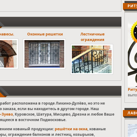
РИТ
е решетки
Лестничные
Ритуальные ограды
ограждения
Риту
выпо
работ расположена в городе Ликино-Дулёво, но это не
о заказа, если вы находитесь в другом городе. Наш
ЛАВ
-Зуево
, Куровское, Шатура, Мисцево, Дрезна и любое Ваше
ящееся в восточном Подмосковье.
влением кованый продукции:
решётки на окна
, кованые
оры, ограждение балконов и лестниц, козырьков,