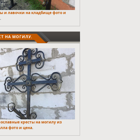
ы и лавочки на кладбище фото и
.
СТ НА МОГИЛУ.
ославные кресты на могилу из
лла фото и цена
.