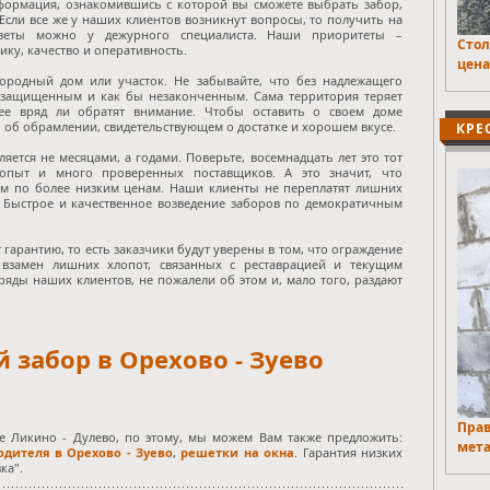
формация, ознакомившись с которой вы сможете выбрать забор,
Если все же у наших клиентов возникнут вопросы, то получить на
веты можно у дежурного специалиста. Наши приоритеты –
Стол
ку, качество и оперативность.
цена
городный дом или участок. Не забывайте, что без надлежащего
езащищенным и как бы незаконченным. Сама территория теряет
нее вряд ли обратят внимание. Чтобы оставить о своем доме
 об обрамлении, свидетельствующем о достатке и хорошем вкусе.
КРЕ
яется не месяцами, а годами. Поверьте, восемнадцать лет это тот
опыт и много проверенных поставщиков. А это значит, что
м по более низким ценам. Наши клиенты не переплатят лишних
ю. Быстрое и качественное возведение заборов по демократичным
гарантию, то есть заказчики будут уверены в том, что ограждение
 взамен лишних хлопот, связанных с реставрацией и текущим
ряды наших клиентов, не пожалели об этом и, мало того, раздают
 забор в Орехово - Зуево
Прав
де Ликино - Дулево, по этому, мы можем Вам также предложить:
мета
дителя в Орехово - Зуево
,
решетки на окна
. Гарантия низких
ка".