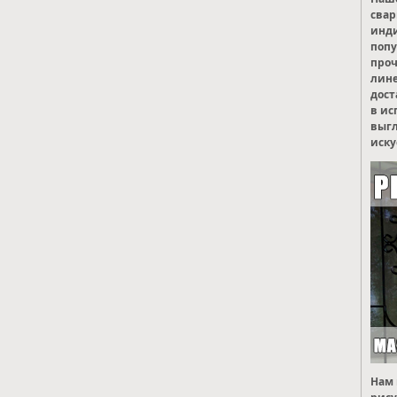
свар
инд
попу
проч
лине
дост
в ис
выгл
иску
Нам 