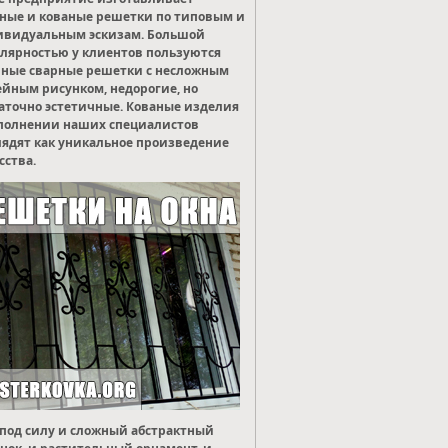
ные и кованые решетки по типовым и
ивидуальным эскизам. Большой
лярностью у клиентов пользуются
ные сварные решетки с несложным
йным рисунком, недорогие, но
аточно эстетичные. Кованые изделия
полнении наших специалистов
ядят как уникальное произведение
сства.
под силу и сложный абстрактный