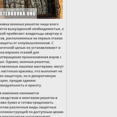
новка оконных решеток чаще всего
ется вынужденной необходимостью, к
рой прибегают владельцы квартир и
ов, расположенных на первых этажах
защиты от злоумышленников. С
огичной целью их устанавливают и
кна верхних этажей для
отвращения проникновения воров с
и. Однако, оконные решетки,
товленные нашими мастерами, могут
 настолько красивы, что выполнят не
ко защитную, но и декоративную
кцию, придав зданию
видуальность и красоту.
 компания занимается
зводством и монтажом решеток в
ово-Зуево и готова предложить
ентам различные виды защитных
ллоконструкций по доступным ценам.
 предприятие изготавливает