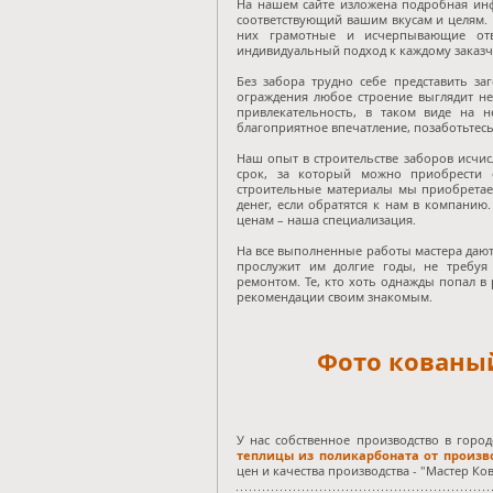
На нашем сайте изложена подробная ин
соответствующий вашим вкусам и целям. 
них грамотные и исчерпывающие от
индивидуальный подход к каждому заказчи
Без забора трудно себе представить за
ограждения любое строение выглядит н
привлекательность, в таком виде на 
благоприятное впечатление, позаботьтесь
Наш опыт в строительстве заборов исчисл
срок, за который можно приобрести 
строительные материалы мы приобретае
денег, если обратятся к нам в компани
ценам – наша специализация.
На все выполненные работы мастера дают 
прослужит им долгие годы, не требуя
ремонтом. Те, кто хоть однажды попал в 
рекомендации своим знакомым.
Фото кованый
У нас собственное производство в горо
теплицы из поликарбоната от произво
цен и качества производства - "Мастер Ков