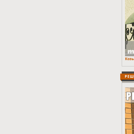
Козы
РЕШ