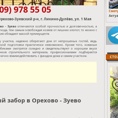
909) 978 55 05
Смотр
Актуа
рехово-Зуевский р-н, г. Ликино-Дулёво, ул. 1 Мая
о - Зуево
отличаются особой прочностью и долговечностью, а
 ухода, тем самым освобождая хозяев от лишних хлопот, то можно с
ния обладают массой преимуществ.
у участка, надежно оберегают дом от непрошеных гостей, ведь
ской подготовки практически невозможно. Кроме того, кованые
биками смотрятся солидно и свидетельствуют о хорошем вкусе
нков строительного материала, профессионалами подбирается
нично взаимодействовать с фасадом дома и самим участком.
СТО
:
й забор в Орехово - Зуево