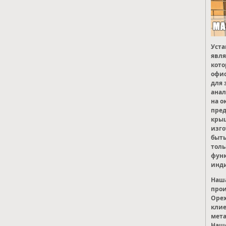
Уста
явля
кото
офис
для 
анал
на о
пред
крыш
изго
быть
толь
фун
инди
Наша
прои
Орех
кли
мета
Наше