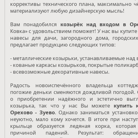
коррективы технического плана, максимально ч
материализуют любую дизайнерскую мысль!
Вам понадобился
козырёк над входом в Оре
Ковка» с удовольствием поможет! У нас вы купит
навесы для дачи, загородного дома, городски
предлагает продукцию следующих типов:
- металлические козырьки, устанавливаемые над 
- кованые каркасы козырьков, покрытые поликар
- всевозможные декоративные навесы.
Радость новоиспечённого владельца коттедж
погожие деньки сменяются дождливой погодой. 
о приобретении надёжного и эстетично выг
козырька, так что у нас Вы можете
купить 
Орехово - Зуево
. Однако заниматься установко
неуютно, мало кому хочется. В итоге при наст
крыльце образуется ледяная корка, которая
причиной падений. Результат: обраще