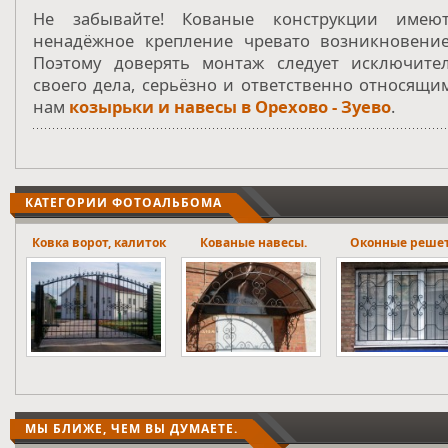
Не забывайте! Кованые конструкции име
ненадёжное крепление чревато возникновение
Поэтому доверять монтаж следует исключите
своего дела, серьёзно и ответственно относящим
нам
козырьки и навесы в Орехово - Зуево
.
КАТЕГОРИИ ФОТОАЛЬБОМА
ток
Кованые навесы.
Оконные решетки
Лестничны
ограждени
МЫ БЛИЖЕ, ЧЕМ ВЫ ДУМАЕТЕ.