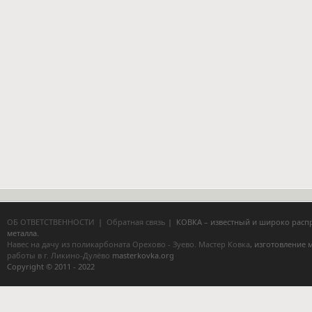
ОБ ОТВЕТСТВЕННОСТИ
|
Обратная связь
| КОВКА – известный и широко расп
металла.
Навес на дачу из поликарбоната Орехово - Зуево.
Мастер Ковка
, изготовление
работы в г. Ликино-Дулёво
masterkovka.org
Copyright © 2011 - 2022