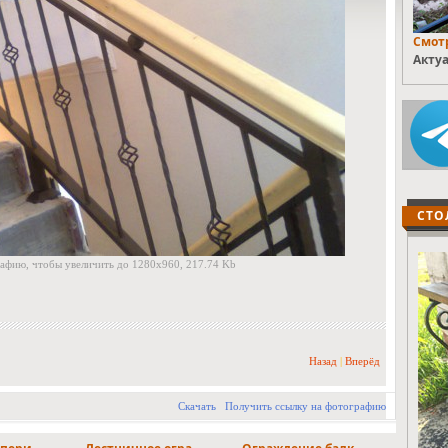
Смотр
Актуа
СТО
афию, чтобы увеличить до 1280x960, 217.74 Kb
Назад
|
Вперёд
Скачать
Получить ссылку на фотографию