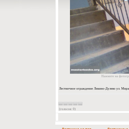
Нажмите на фотогр
Лестничное ограждение Ликино-Дулево ул. Мира
(голосов: 0)