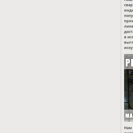
свар
инд
попу
проч
лине
дост
в ис
выгл
иску
Нам 