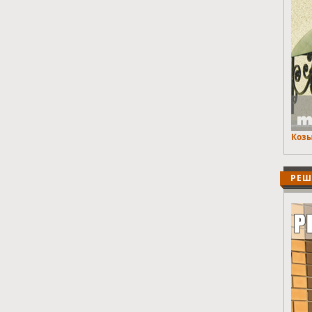
Козы
РЕШ