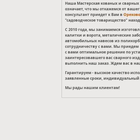
Наша Мастерская кованых и сварных 
означает, что мы откажемся от вашег
консультант приедет к Вам в
Орехово
"садоводческое товарищество" наход
С 2010 года, мы занимаемся изгото
калитки и ворота, металические заб
автомобильных навесов из поликорба
сотрудничеству с вами. Мы приедем в
с вами оптимальное решение по уста
заинтересовавшего вас сварного из
выполнить наш заказ. Ждем вас в на
Гарантируем - высокое качество исп
заявленные сроки, индивидуальный 
Мы рады нашим клиентам!