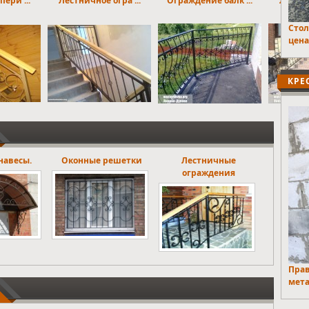
ери ...
Лестничное огра ...
Ограждение балк ...
Лестни
Стол
цена
КРЕ
 решетки
Лестничные
Ритуальные ограды
ограждения
Прав
мета