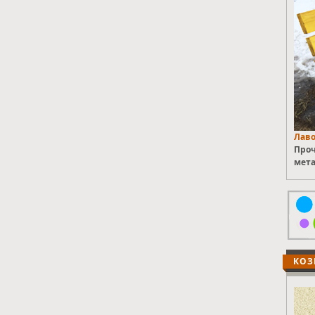
Лаво
Проч
мета
КОЗ