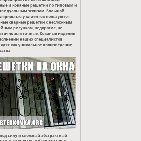
ные и кованые решетки по типовым и
ивидуальным эскизам. Большой
лярностью у клиентов пользуются
ные сварные решетки с несложным
йным рисунком, недорогие, но
аточно эстетичные. Кованые изделия
полнении наших специалистов
ядят как уникальное произведение
сства.
под силу и сложный абстрактный