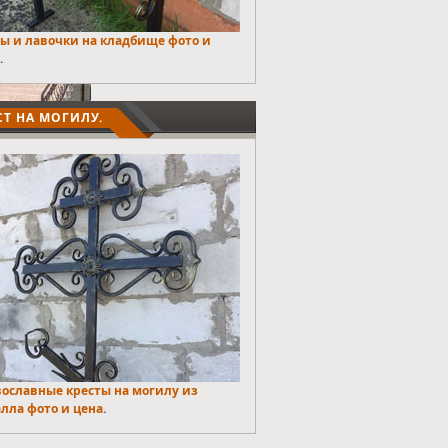
чное огра ...
ы и лавочки на кладбище фото и
.
СТ НА МОГИЛУ.
ославные кресты на могилу из
лла фото и цена
.