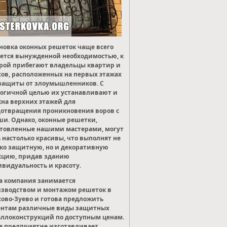
новка оконных решеток чаще всего
ется вынужденной необходимостью, к
рой прибегают владельцы квартир и
ов, расположенных на первых этажах
защиты от злоумышленников. С
огичной целью их устанавливают и
кна верхних этажей для
отвращения проникновения воров с
и. Однако, оконные решетки,
товленные нашими мастерами, могут
 настолько красивы, что выполнят не
ко защитную, но и декоративную
кцию, придав зданию
видуальность и красоту.
 компания занимается
зводством и монтажом решеток в
ово-Зуево и готова предложить
ентам различные виды защитных
ллоконструкций по доступным ценам.
 предприятие изготавливает