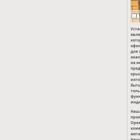
Уста
явля
кото
офис
для 
анал
на о
пред
крыш
изго
быть
толь
фун
инди
Наша
прои
Орех
кли
мета
Наше