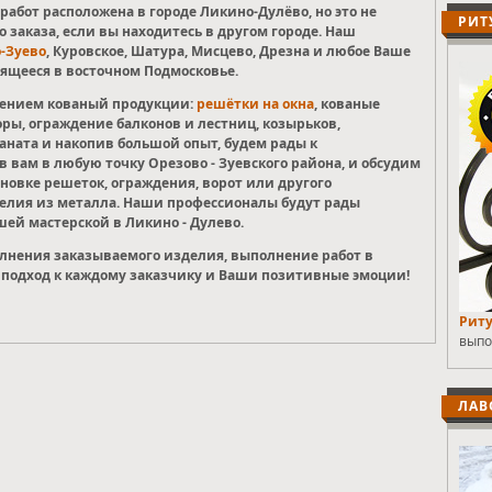
работ расположена в городе Ликино-Дулёво, но это не
РИТ
о заказа, если вы находитесь в другом городе. Наш
-Зуево
, Куровское, Шатура, Мисцево, Дрезна и любое Ваше
ящееся в восточном Подмосковье.
влением кованый продукции:
решётки на окна
, кованые
оры, ограждение балконов и лестниц, козырьков,
ната и накопив большой опыт, будем рады к
 вам в любую точку Орезово - Зуевского района, и обсудим
новке решеток, ограждения, ворот или другого
делия из металла. Наши профессионалы будут рады
шей мастерской в Ликино - Дулево.
олнения заказываемого изделия, выполнение работ в
подход к каждому заказчику и Ваши позитивные эмоции!
Риту
выпо
ЛАВ