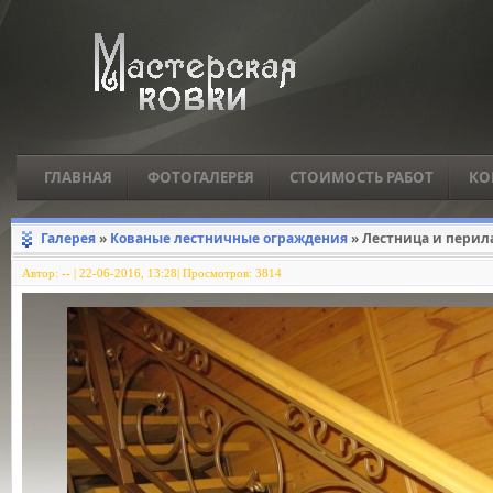
ГЛАВНАЯ
ФОТОГАЛЕРЕЯ
СТОИМОСТЬ РАБОТ
КО
Галерея
»
Кованые лестничные ограждения
» Лестница и перил
Автор:
--
|
22-06-2016, 13:28| Просмотров: 3814