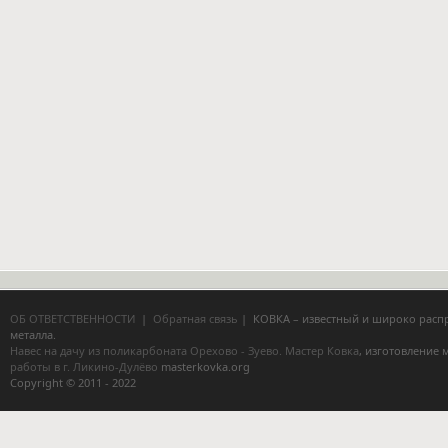
ОБ ОТВЕТСТВЕННОСТИ
|
Обратная связь
| КОВКА – известный и широко расп
металла.
Навес на дачу из поликарбоната Орехово - Зуево.
Мастер Ковка
, изготовление
работы в г. Ликино-Дулёво
masterkovka.org
Copyright © 2011 - 2022