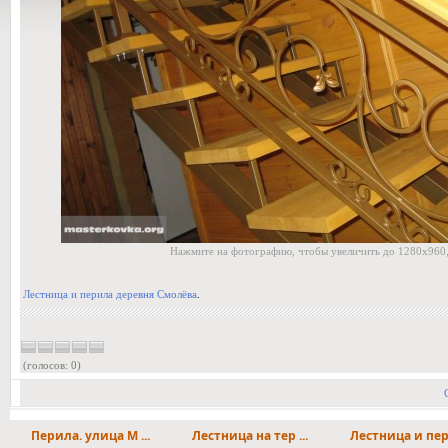
Нажмите на фотографию, чтобы увеличить до 1280x960,
Лестница и перила деревня Смолёва
.
(голосов: 0)
Перила. улица М ...
Лестница на тер ...
Лестница и пери